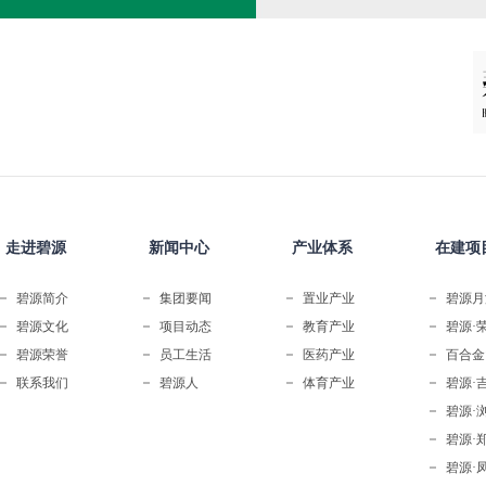
走进碧源
新闻中心
产业体系
在建项
碧源简介
集团要闻
置业产业
碧源月
碧源文化
项目动态
教育产业
碧源·
碧源荣誉
员工生活
医药产业
百合金
联系我们
碧源人
体育产业
碧源·
碧源·
碧源·
碧源·