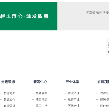
河南碧源控股集
碧玉澄心·源发四海
走进碧源
新闻中心
产业体系
在建项
碧源简介
集团要闻
置业产业
碧源月
碧源文化
项目动态
教育产业
碧源·
碧源荣誉
员工生活
医药产业
百合金